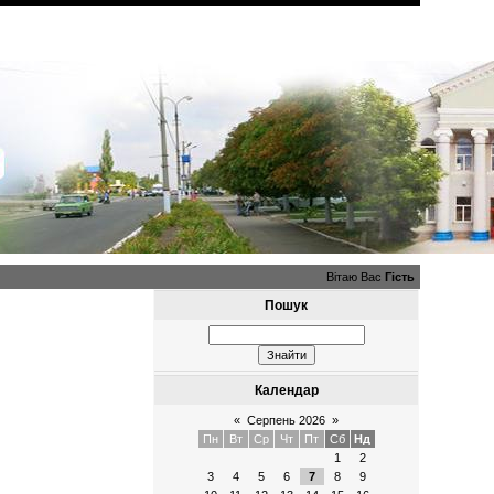
Вітаю Вас
Гість
Пошук
Календар
«
Серпень 2026
»
Пн
Вт
Ср
Чт
Пт
Сб
Нд
1
2
3
4
5
6
7
8
9