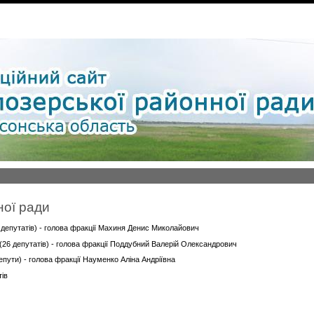
ної ради
9 депутатів) - голова фракції Махиня Денис Миколайович
" (26 депутатів) - голова фракції Поддубний Валерій Олександрович
депути) - голова фракції Науменко Аліна Андріївна
тів