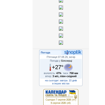
Погода
П'ятниця 07.08.26, вечір
Погода у
Білозерці
+27°
вологість:
47%
тиск:
758 мм
вітер:
3 м/с, півн-східний
на сьогодні
завтра
10 днів
в інших містах