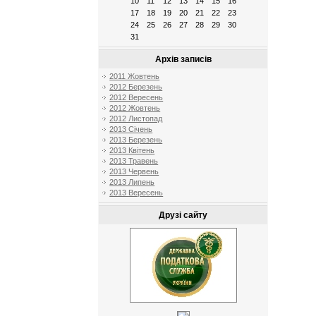
10
11
12
13
14
15
16
17
18
19
20
21
22
23
24
25
26
27
28
29
30
31
Архів записів
2011 Жовтень
2012 Березень
2012 Вересень
2012 Жовтень
2012 Листопад
2013 Січень
2013 Березень
2013 Квітень
2013 Травень
2013 Червень
2013 Липень
2013 Вересень
Друзі сайту