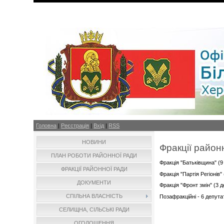
Головна
|
Реєстрація
|
Вхід
|
RSS
НОВИНИ
Фракції район
ПЛАН РОБОТИ РАЙОННОЇ РАДИ
Фракція "Батьківщина" (
ФРАКЦІЇ РАЙОННОЇ РАДИ
Фракція "Партія Регіонів
ДОКУМЕНТИ
Фракція "Фронт змін" (3 
СПІЛЬНА ВЛАСНІСТЬ
Позафракційні - 6 депута
СЕЛИЩНА, СІЛЬСЬКІ РАДИ
ОГОЛОШЕННЯ