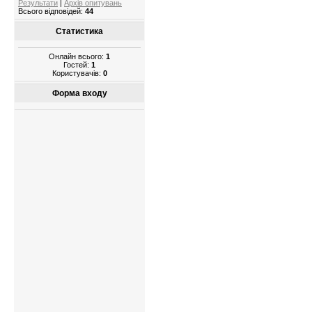
Результати
|
Архів опитувань
Всього відповідей:
44
Статистика
Онлайн всього:
1
Гостей:
1
Користувачів:
0
Форма входу