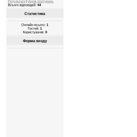
Результати
|
Архів опитувань
Всього відповідей:
44
Статистика
Онлайн всього:
1
Гостей:
1
Користувачів:
0
Форма входу