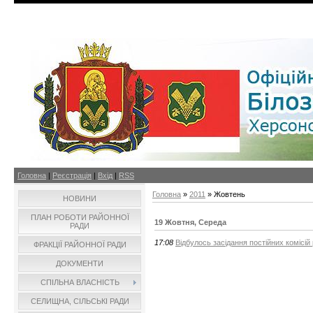
Головна
|
Реєстрація
|
Вхід
|
RSS
Головна
»
2011
»
Жовтень
НОВИНИ
ПЛАН РОБОТИ РАЙОННОЇ
19 Жовтня, Середа
РАДИ
17:08
Відбулось засідання постійних комісій
ФРАКЦІЇ РАЙОННОЇ РАДИ
ДОКУМЕНТИ
СПІЛЬНА ВЛАСНІСТЬ
СЕЛИЩНА, СІЛЬСЬКІ РАДИ