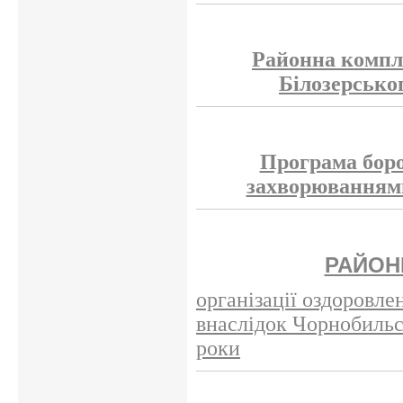
Районна компл
Білозерсько
Програма боро
захворюваннями
РАЙОН
організації оздоровле
внаслідок Чорнобильс
роки