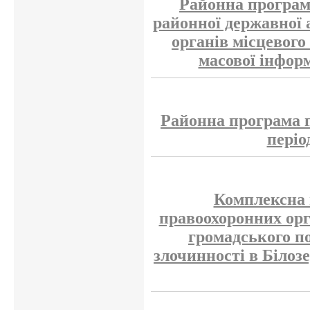
Районна програм
районної державної а
органів місцевог
масової інформ
Районна програма п
періо
Комплексна 
правоохоронних орг
громадського п
злочинності в Білоз