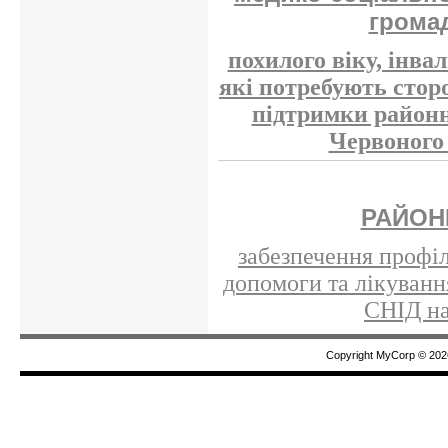
грома
похилого віку, інвал
які потребують стор
підтримки районн
Червоного 
РАЙОН
забезпечення профі
допомоги та лікуванн
СНІД на
Copyright MyCorp © 202