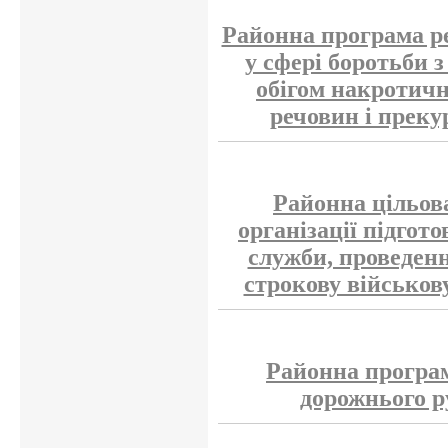
Районна програма ре
у сфері боротьби 
обігом накротичн
речовин і преку
Районна цільов
організації підгот
служби, проведен
строкову військов
Районна програм
дорожнього р