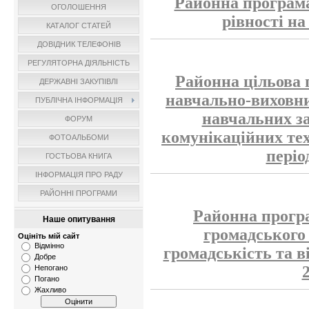
Районна програма
ОГОЛОШЕННЯ
рівності на
КАТАЛОГ СТАТЕЙ
ДОВІДНИК ТЕЛЕФОНІВ
РЕГУЛЯТОРНА ДІЯЛЬНІСТЬ
Районна цільова 
ДЕРЖАВНІ ЗАКУПІВЛІ
навчально-виховни
ПУБЛІЧНА ІНФОРМАЦІЯ
навчальних з
ФОРУМ
комунікаційних тех
ФОТОАЛЬБОМИ
періо
ГОСТЬОВА КНИГА
ІНФОРМАЦІЯ ПРО РАДУ
РАЙОННІ ПРОГРАМИ
Районна прогр
Наше опитування
громадського
Оцініть мій сайт
Відмінно
громадськість та в
Добре
Непогано
Погано
Жахливо