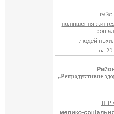
РАЙО
поліпшення життєз
соціа
людей похило
на 20
Райо
„Репродуктивне здор
П Р 
медико-соціально