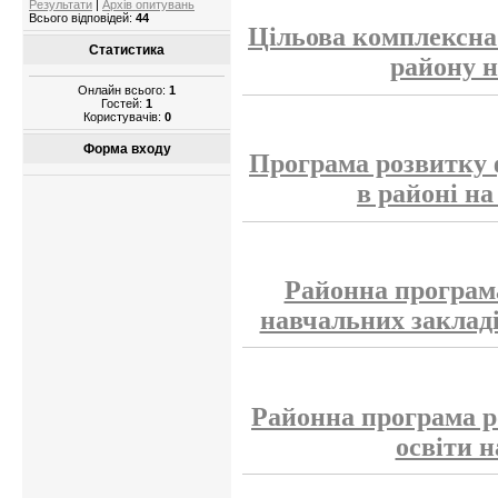
Результати
|
Архів опитувань
Всього відповідей:
44
Цільова комплексна
Статистика
району н
Онлайн всього:
1
Гостей:
1
Користувачів:
0
Форма входу
Програма розвитку 
в районі на
Районна програм
навчальних закладі
Районна програма р
освіти н