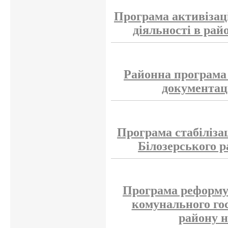
Програма активізаці
діяльності в райо
Районна програма 
документаці
Програма стабіліза
Білозерського р
Програма реформув
комунального го
району н