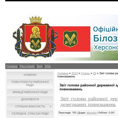
Головна
|
Реєстрація
|
Вхід
|
RSS
Головна
»
2013
»
Січень
»
25
» Звіт голови р
НОВИНИ
повноважень
ПЛАН РОБОТИ РАЙОННОЇ
Звіт голови районної державної а
РАДИ
повноважень
ФРАКЦІЇ РАЙОННОЇ РАДИ
Звіт голови районної дер
ДОКУМЕНТИ
делегованих повноважень
СПІЛЬНА ВЛАСНІСТЬ
Переглядів
: 763 |
Додав
:
bilozerka
|
Рейтинг
:
0.0
/
0
СЕЛИЩНА, СІЛЬСЬКІ РАДИ