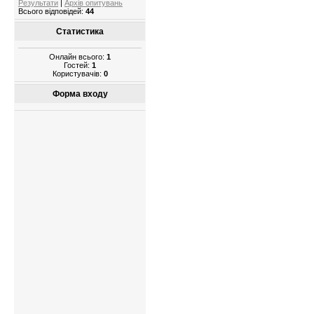
Результати
|
Архів опитувань
Всього відповідей:
44
Статистика
Онлайн всього:
1
Гостей:
1
Користувачів:
0
Форма входу