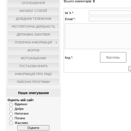
Всього коментарів
:
0
ОГОЛОШЕННЯ
КАТАЛОГ СТАТЕЙ
Ім`я *:
ДОВІДНИК ТЕЛЕФОНІВ
Email *:
РЕГУЛЯТОРНА ДІЯЛЬНІСТЬ
ДЕРЖАВНІ ЗАКУПІВЛІ
ПУБЛІЧНА ІНФОРМАЦІЯ
ФОРУМ
Код *:
ФОТОАЛЬБОМИ
ГОСТЬОВА КНИГА
ІНФОРМАЦІЯ ПРО РАДУ
РАЙОННІ ПРОГРАМИ
Наше опитування
Оцініть мій сайт
Відмінно
Добре
Непогано
Погано
Жахливо